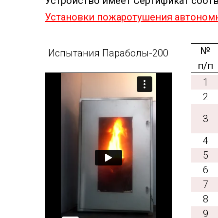
Устройство имеет Сертификат соот
Установки пожаротушения автономн
№
Испытания Параболы-200
п/п
1
2
3
4
5
6
7
8
9