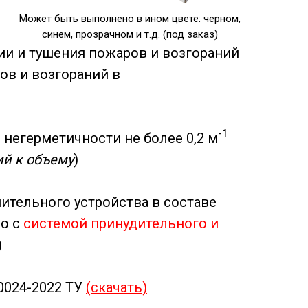
Может быть выполнено в ином цвете: черном,
синем, прозрачном и т.д. (под заказ)
ии и тушения пожаров и возгораний
ов и возгораний в
-1
 негерметичности не более 0,2 м
й к объему
)
ительного устройства в составе
но с
системой принудительного и
)
0024-2022 ТУ
(скачать)