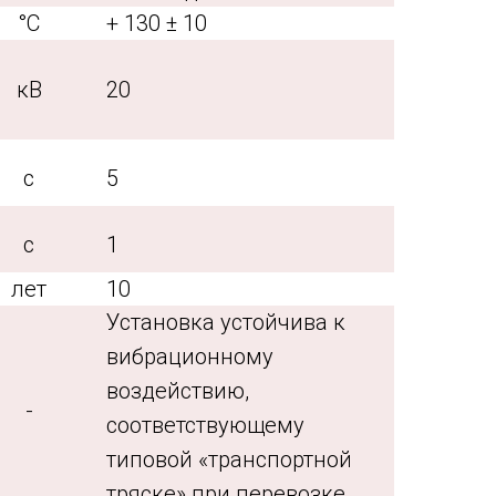
°С
+ 130 ± 10
кВ
20
с
5
с
1
лет
10
Установка устойчива к
вибрационному
воздействию,
-
соответствующему
типовой «транспортной
тряске» при перевозке