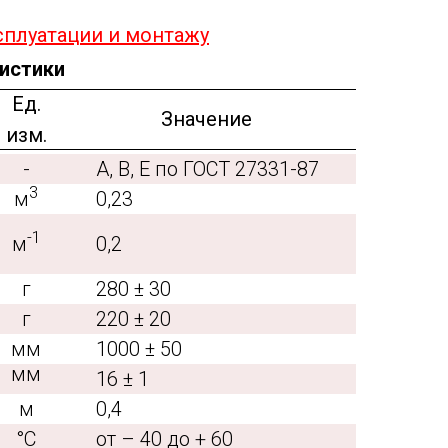
сплуатации и монтажу
ристики
Ед.
Значение
изм.
-
A, B, E по ГОСТ 27331-87
3
м
0,23
-1
м
0,2
г
280 ± 30
г
220 ± 20
мм
1000 ± 50
мм
16 ± 1
м
0,4
°С
от – 40 до + 60