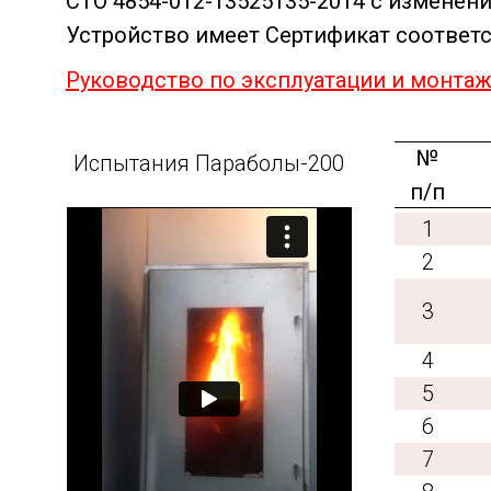
СТО 4854-012-13525135-2014 с изменен
Устройство имеет Сертификат соответ
Руководство по эксплуатации и монта
№
Испытания Параболы-200
п/п
1
2
3
4
5
6
7