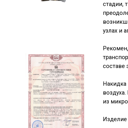
стадии, 
преодол
возникши
узлах и а
Рекоменд
транспор
составе 
Накидка 
воздуха.
из микро
Изделие 