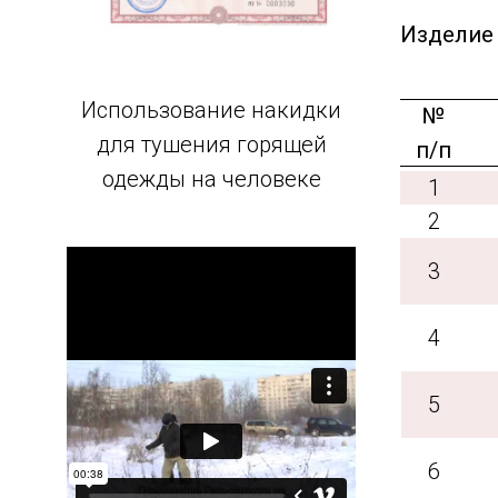
Изделие 
Использование накидки
№
для тушения горящей
п/п
одежды на человеке
1
2
3
4
5
6