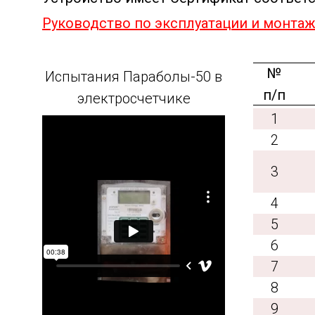
Руководство по эксплуатации и монта
№
Испытания Параболы-50 в
п/п
электросчетчике
1
2
3
4
5
6
7
8
9